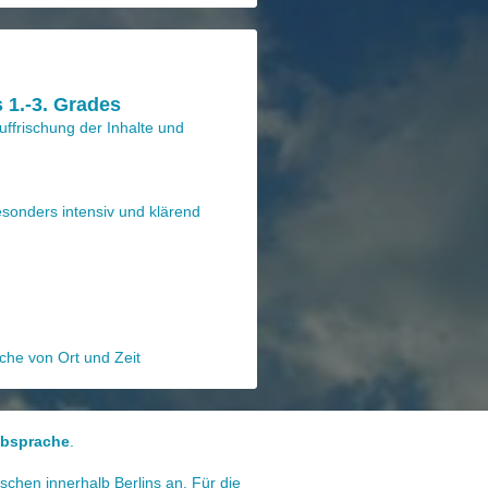
s 1.-3. Grades
uffrischung der Inhalte und
onders intensiv und klärend
che von Ort und Zeit
Absprache
.
chen innerhalb Berlins an. Für die