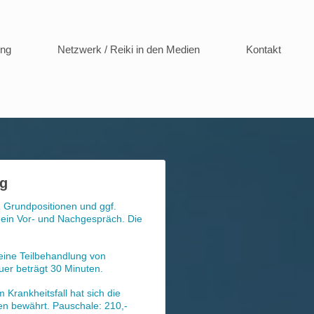
ing
Netzwerk / Reiki in den Medien
Kontakt
ng
 Grundpositionen und ggf.
 ein Vor- und Nachgespräch. Die
eine Teilbehandlung von
er beträgt 30 Minuten.
Krankheitsfall hat sich die
n bewährt. Pauschale: 210,-